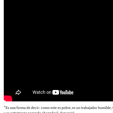
“Es una forma de decir: como este es pobre, es un trabajador humilde, 
y se entretenga pagando abogados”, denunció.