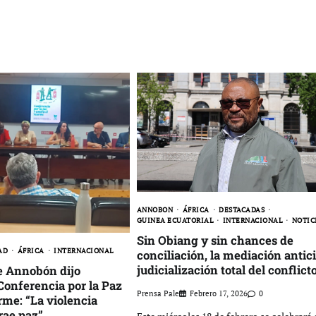
ANNOBON
ÁFRICA
DESTACADAS
GUINEA ECUATORIAL
INTERNACIONAL
NOTIC
Sin Obiang y sin chances de
AD
ÁFRICA
INTERNACIONAL
conciliación, la mediación antici
judicialización total del conflict
e Annobón dijo
Conferencia por la Paz
Prensa Pale
Febrero 17, 2026
0
rme: “La violencia
rae paz”