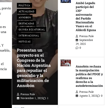
Ambô Legadu
POLÍTICA
participó del
, previo
130º
ACTUALIDAD
y
aniversario
ANNOBON
del Partido
Nacionalista
DESTACADAS
Vasco en el
o es
GUINEA ECUATORIAL
Alderdi Eguna
s una
INTERNACIONAL
Prensa Pale
Septiembre
NOTICIAS
29, 2025
. Y
0
Presentan un
pueblo,
proyecto en el
Congreso de la
 el
Nación Argentina
Annobón rechaza
encia
para repudiar el
la manipulación
política del PDGE y
genocidio y la
reafirma su
militarización de
derecho a la
Annobón
autodeterminación
Prensa Pale
Prensa Pale
Agosto 3, 2025
0
Noviembre 1, 2025
1