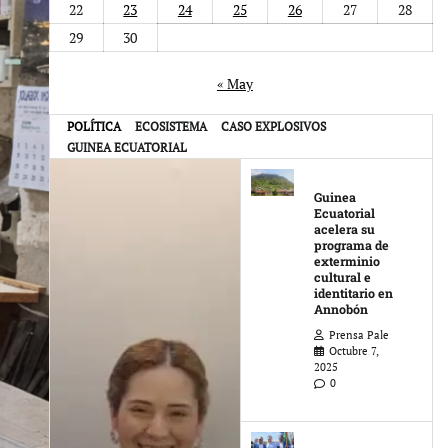
22
23
24
25
26
27
28
29
30
« May
POLÍTICA
ECOSISTEMA
CASO EXPLOSIVOS
Otras Noticias
GUINEA ECUATORIAL
Guinea
Ecuatorial
acelera su
programa de
exterminio
cultural e
identitario en
Annobón
Prensa Pale
Octubre 7,
2025
0