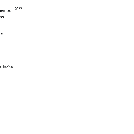
2022
 hemos
los
ue
La lucha