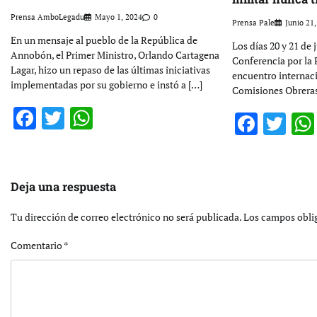
Prensa AmboLegadu
Mayo 1, 2024
0
Prensa Pale
Junio 21
En un mensaje al pueblo de la República de
Los días 20 y 21 de 
Annobón, el Primer Ministro, Orlando Cartagena
Conferencia por la 
Lagar, hizo un repaso de las últimas iniciativas
encuentro internaci
implementadas por su gobierno e instó a […]
Comisiones Obreras
Facebook
Twitter
WhatsApp
Faceb
Tw
Deja una respuesta
Tu dirección de correo electrónico no será publicada.
Los campos obli
Comentario
*