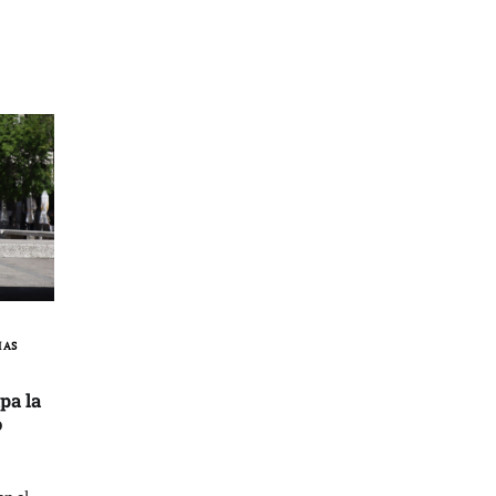
IAS
pa la
o