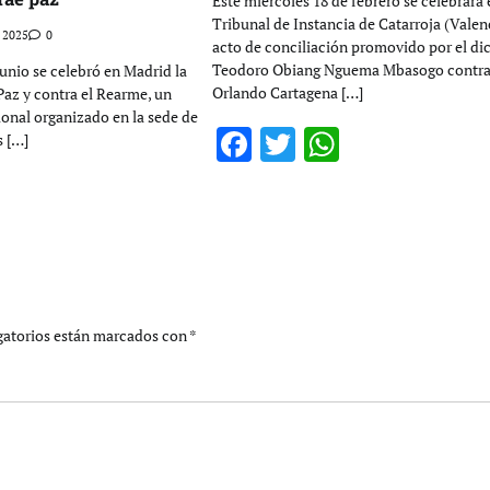
Este miércoles 18 de febrero se celebrará 
Tribunal de Instancia de Catarroja (Valenc
, 2025
0
acto de conciliación promovido por el di
Teodoro Obiang Nguema Mbasogo contr
junio se celebró en Madrid la
Orlando Cartagena […]
Paz y contra el Rearme, un
onal organizado en la sede de
Facebook
Twitter
WhatsAp
 […]
ook
itter
WhatsApp
gatorios están marcados con
*