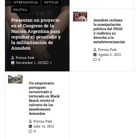
INTERNACIONAL
NOTICIAS
POLÍTICA
Presentan un proyecto
Annobón rechaza
la manipulación
en el Congreso de la
política del PDGE
Nación Argentina para
y reafirma su
repudiar el genocidio y
derecho a la
la militarización de
autodeterminación
Annobón
Prensa Pale
Agosto 3, 2025
Prensa Pale
0
Noviembre 1, 2025
1
Un empresario
portugués
secuestrado y
torturado en Black
Beach reveló el
calvario de los
annoboneses
detenidos
Prensa Pale
Julio 16, 2025
0