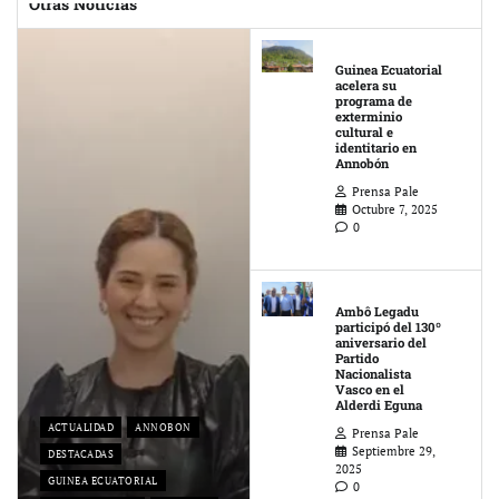
Otras Noticias
Guinea Ecuatorial
acelera su
programa de
exterminio
cultural e
identitario en
Annobón
Prensa Pale
Octubre 7, 2025
0
Ambô Legadu
participó del 130º
aniversario del
Partido
Nacionalista
Vasco en el
Alderdi Eguna
ACTUALIDAD
ANNOBON
Prensa Pale
Septiembre 29,
DESTACADAS
2025
GUINEA ECUATORIAL
0