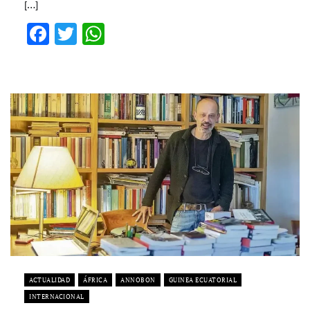
[…]
Facebook
Twitter
WhatsApp
ACTUALIDAD
ÁFRICA
ANNOBON
GUINEA ECUATORIAL
INTERNACIONAL