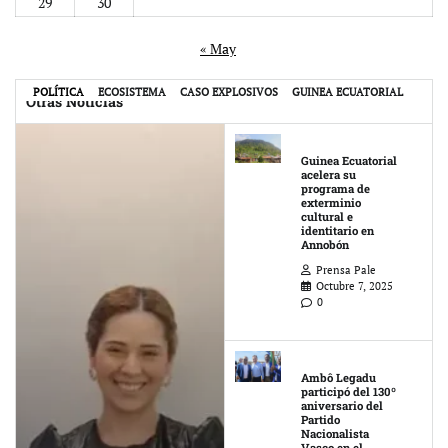
29
30
« May
POLÍTICA
ECOSISTEMA
CASO EXPLOSIVOS
GUINEA ECUATORIAL
Otras Noticias
Guinea Ecuatorial
acelera su
programa de
exterminio
cultural e
identitario en
Annobón
Prensa Pale
Octubre 7, 2025
0
Ambô Legadu
participó del 130º
aniversario del
Partido
Nacionalista
Vasco en el