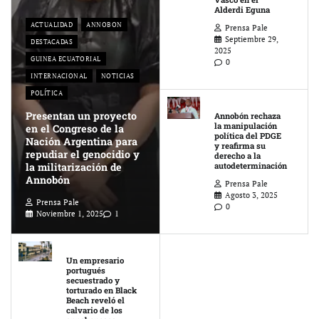
Alderdi Eguna
ACTUALIDAD
ANNOBON
Prensa Pale
Septiembre 29,
DESTACADAS
2025
GUINEA ECUATORIAL
0
INTERNACIONAL
NOTICIAS
POLÍTICA
Presentan un proyecto
Annobón rechaza
la manipulación
en el Congreso de la
política del PDGE
Nación Argentina para
y reafirma su
repudiar el genocidio y
derecho a la
la militarización de
autodeterminación
Annobón
Prensa Pale
Agosto 3, 2025
Prensa Pale
0
Noviembre 1, 2025
1
Un empresario
portugués
secuestrado y
torturado en Black
Beach reveló el
calvario de los