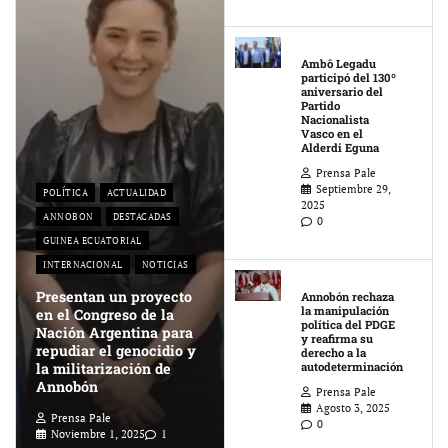
Ambô Legadu
participó del 130º
aniversario del
Partido
Nacionalista
Vasco en el
Alderdi Eguna
Prensa Pale
Septiembre 29,
POLÍTICA
ACTUALIDAD
2025
ANNOBON
DESTACADAS
0
GUINEA ECUATORIAL
INTERNACIONAL
NOTICIAS
Presentan un proyecto
Annobón rechaza
la manipulación
en el Congreso de la
política del PDGE
Nación Argentina para
y reafirma su
repudiar el genocidio y
derecho a la
la militarización de
autodeterminación
Annobón
Prensa Pale
Agosto 3, 2025
Prensa Pale
0
Noviembre 1, 2025
1