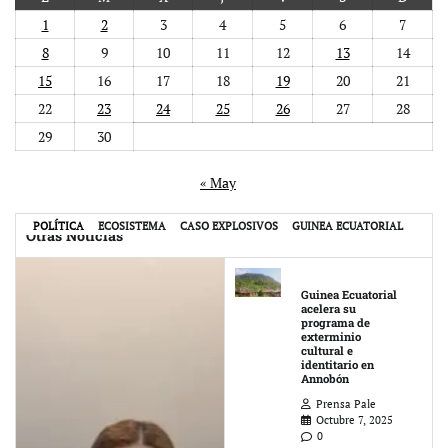
1
2
3
4
5
6
7
8
9
10
11
12
13
14
15
16
17
18
19
20
21
22
23
24
25
26
27
28
29
30
« May
POLÍTICA
ECOSISTEMA
CASO EXPLOSIVOS
GUINEA ECUATORIAL
Otras Noticias
Guinea Ecuatorial
acelera su
programa de
exterminio
cultural e
identitario en
Annobón
Prensa Pale
Octubre 7, 2025
0