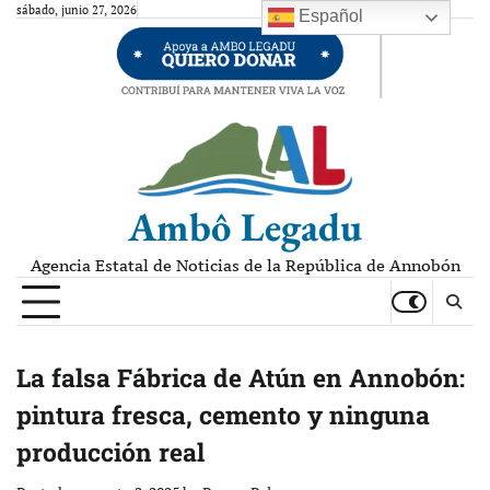
Skip
sábado, junio 27, 2026
Español
to
content
Ambô Legadu
Agencia Estatal de Noticias de la República de Annobón
La falsa Fábrica de Atún en Annobón:
pintura fresca, cemento y ninguna
producción real