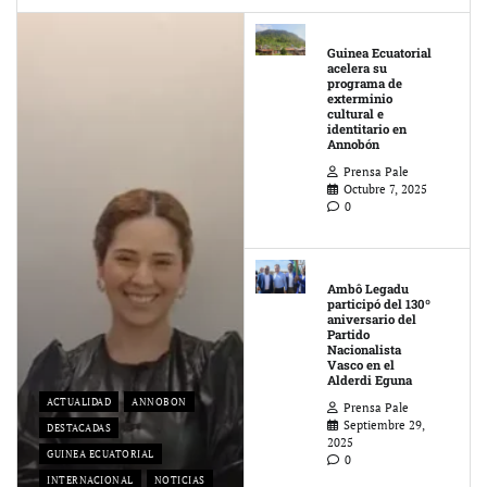
Guinea Ecuatorial
acelera su
programa de
exterminio
cultural e
identitario en
Annobón
Prensa Pale
Octubre 7, 2025
0
Ambô Legadu
participó del 130º
aniversario del
Partido
Nacionalista
Vasco en el
Alderdi Eguna
ACTUALIDAD
ANNOBON
Prensa Pale
Septiembre 29,
DESTACADAS
2025
GUINEA ECUATORIAL
0
INTERNACIONAL
NOTICIAS