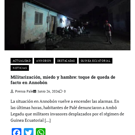
ACTUALIDAD
ANNOBON
DESTACADAS
GUINEA ECUATORIAL
NOTICIAS
Militarización, miedo y hambre: toque de queda de
facto en Annobón
Prensa Pale
Junio 26, 2026
0
La situación en Annobón vuelve a encender las alarmas. En
las últimas horas, habitantes de Palé denunciaron a Ambô
Legadu que militares invasores desplazados por el régimen de
Guinea Ecuatorial […]
Facebook
Twitter
WhatsApp