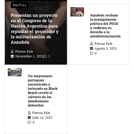
POLÍTICA
Presentan un proyecto
Annobón rechaza
la manipulación
en el Congreso de la
política del PDGE
Nación Argentina para
y reafirma su
repudiar el genocidio y
derecho a la
la militarización de
autodeterminación
Annobón
Prensa Pale
Agosto 3, 2025
Prensa Pale
0
Noviembre 1, 2025
1
Un empresario
portugués
secuestrado y
torturado en Black
Beach reveló el
calvario de los
annoboneses
detenidos
Prensa Pale
Julio 16, 2025
0