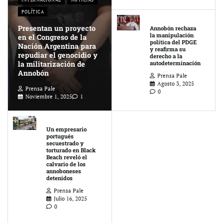
POLÍTICA
Presentan un proyecto
Annobón rechaza
la manipulación
en el Congreso de la
política del PDGE
Nación Argentina para
y reafirma su
repudiar el genocidio y
derecho a la
la militarización de
autodeterminación
Annobón
Prensa Pale
Agosto 3, 2025
Prensa Pale
0
Noviembre 1, 2025
1
Un empresario
portugués
secuestrado y
torturado en Black
Beach reveló el
calvario de los
annoboneses
detenidos
Prensa Pale
Julio 16, 2025
0