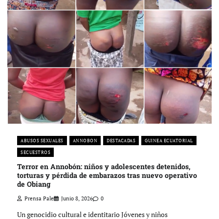
ABUSOS SEXUALES
ANNOBON
DESTACADAS
GUINEA ECUATORIAL
SECUESTROS
Terror en Annobón: niños y adolescentes detenidos,
torturas y pérdida de embarazos tras nuevo operativo
de Obiang
Prensa Pale
Junio 8, 2026
0
Un genocidio cultural e identitario Jóvenes y niños