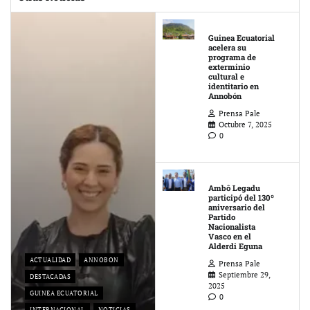
Guinea Ecuatorial
acelera su
programa de
exterminio
cultural e
identitario en
Annobón
Prensa Pale
Octubre 7, 2025
0
Ambô Legadu
participó del 130º
aniversario del
Partido
Nacionalista
Vasco en el
Alderdi Eguna
ACTUALIDAD
ANNOBON
Prensa Pale
Septiembre 29,
DESTACADAS
2025
GUINEA ECUATORIAL
0
INTERNACIONAL
NOTICIAS