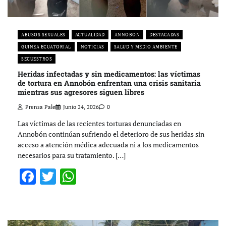
ABUSOS SEXUALES
ACTUALIDAD
ANNOBON
DESTACADAS
GUINEA ECUATORIAL
NOTICIAS
SALUD Y MEDIO AMBIENTE
SECUESTROS
Heridas infectadas y sin medicamentos: las víctimas
de tortura en Annobón enfrentan una crisis sanitaria
mientras sus agresores siguen libres
Prensa Pale
Junio 24, 2026
0
Las víctimas de las recientes torturas denunciadas en
Annobón continúan sufriendo el deterioro de sus heridas sin
acceso a atención médica adecuada ni a los medicamentos
necesarios para su tratamiento. […]
Facebook
Twitter
WhatsApp