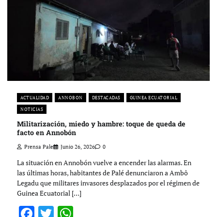
ACTUALIDAD
ANNOBON
DESTACADAS
GUINEA ECUATORIAL
NOTICIAS
Militarización, miedo y hambre: toque de queda de
facto en Annobón
Prensa Pale
Junio 26, 2026
0
La situación en Annobón vuelve a encender las alarmas. En
las últimas horas, habitantes de Palé denunciaron a Ambô
Legadu que militares invasores desplazados por el régimen de
Guinea Ecuatorial […]
Facebook
Twitter
WhatsApp