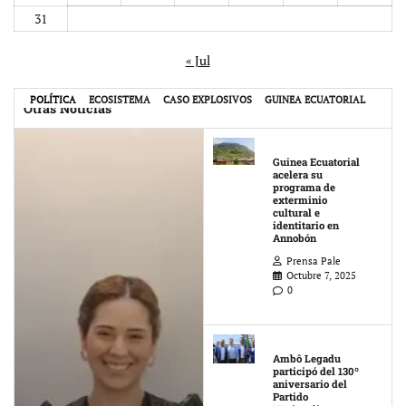
31
« Jul
POLÍTICA
ECOSISTEMA
CASO EXPLOSIVOS
GUINEA ECUATORIAL
Otras Noticias
Guinea Ecuatorial
acelera su
programa de
exterminio
cultural e
identitario en
Annobón
Prensa Pale
Octubre 7, 2025
0
Ambô Legadu
participó del 130º
aniversario del
Partido