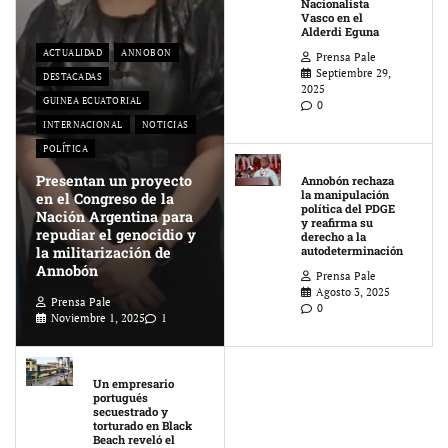
Nacionalista
Vasco en el
Alderdi Eguna
ACTUALIDAD
ANNOBON
Prensa Pale
Septiembre 29,
DESTACADAS
2025
GUINEA ECUATORIAL
0
INTERNACIONAL
NOTICIAS
POLÍTICA
Presentan un proyecto
Annobón rechaza
la manipulación
en el Congreso de la
política del PDGE
Nación Argentina para
y reafirma su
repudiar el genocidio y
derecho a la
la militarización de
autodeterminación
Annobón
Prensa Pale
Agosto 3, 2025
Prensa Pale
0
Noviembre 1, 2025
1
Un empresario
portugués
secuestrado y
torturado en Black
Beach reveló el