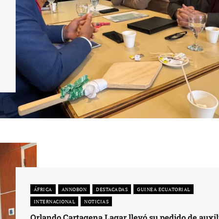
ÁFRICA
ANNOBON
DESTACADAS
GUINEA ECUATORIAL
INTERNACIONAL
NOTICIAS
Orlando Cartagena Lagar llevó su pedido de auxil