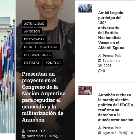
Ambô Legadu
participó del
130º
ACTUALIDAD
aniversario
ANNOBON
del Partido
Nacionalista
DESTACADAS
Vasco en el
GUINEA ECUATORIAL
Alderdi Eguna
INTERNACIONAL
Prensa Pale
Septiembre
NOTICIAS
POLÍTICA
29, 2025
0
Presentan un
proyecto en el
Congreso de la
Nación Argentina
Annobón rechaza
para repudiar el
la manipulación
política del PDGE y
genocidio y la
reafirma su
militarización de
derecho a la
Annobón
autodeterminación
Prensa Pale
Prensa Pale
Agosto 3, 2025
0
Noviembre 1, 2025
1