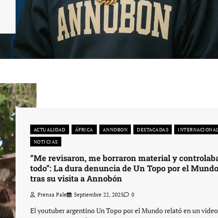
ACTUALIDAD
ÁFRICA
ANNOBON
DESTACADAS
INTERNACIONA
NOTICIAS
“Me revisaron, me borraron material y controlab
todo”: La dura denuncia de Un Topo por el Mund
tras su visita a Annobón
Prensa Pale
Septiembre 22, 2025
0
El youtuber argentino Un Topo por el Mundo relató en un video