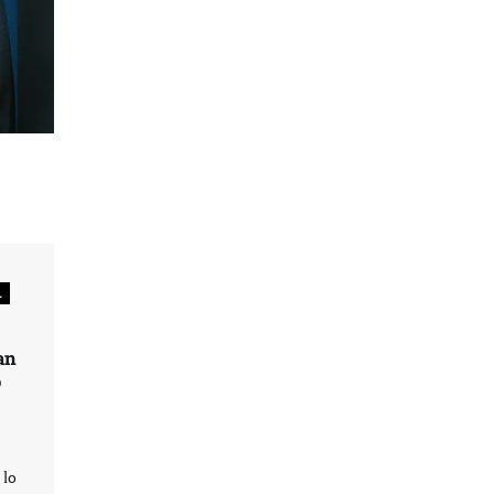
L
an
o
 lo